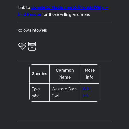
Link to
donate to Madármentő Állomás Mályi –
Bird Rescue
for those willing and able.
xo owlsintowels
💛🦉
Common
More
Species
Name
info
Tyto
Western Barn
Wiki
alba
Owl
link