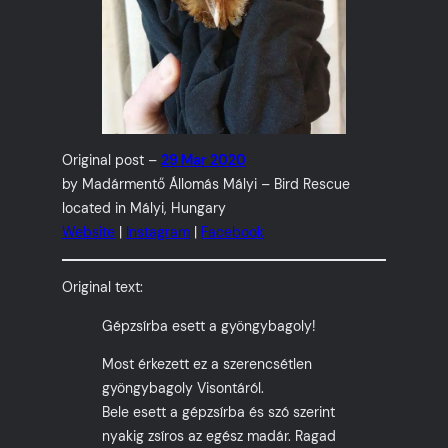
Original post –
29 Mar 2020
by Madármentő Állomás Mályi – Bird Rescue
located in Mályi, Hungary
Website
|
Instagram
|
Facebook
Original text:
Gépzsírba esett a gyöngybagoly!
Most érkezett ez a szerencsétlen
gyöngybagoly Visontáról.
Bele esett a gépzsírba és szó szerint
nyakig zsíros az egész madár. Ragad