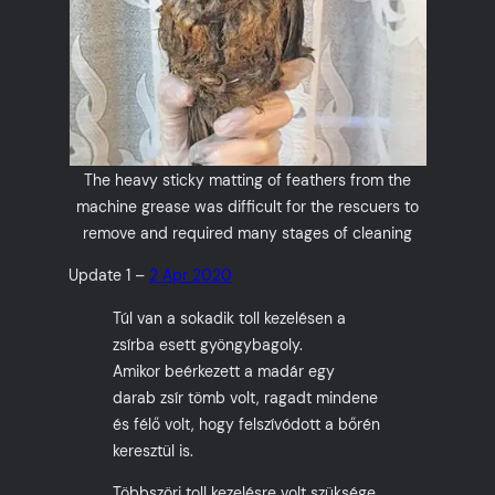
The heavy sticky matting of feathers from the
machine grease was difficult for the rescuers to
remove and required many stages of cleaning
Update 1 –
2 Apr 2020
Túl van a sokadik toll kezelésen a
zsírba esett gyöngybagoly.
Amikor beérkezett a madár egy
darab zsír tömb volt, ragadt mindene
és félő volt, hogy felszívódott a bőrén
keresztül is.
Többszöri toll kezelésre volt szüksége