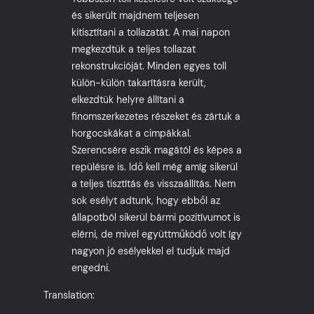
és sikerült majdnem teljesen
kitisztítani a tollazatát. A mai napon
megkezdtük a teljes tollazat
rekonstrukcióját. Minden egyes toll
külön-külön takarításra került,
elkezdtük helyre állítani a
finomszerkezetes részeket és zártuk a
horgocskákat a cimpákkal.
Szerencsére eszik magától és képes a
repülésre is. Idő kell még amíg sikerül
a teljes tisztítás és visszaállítás. Nem
sok esélyt adtunk, hogy ebből az
állapotból sikerül bármi pozitívumot is
elérni, de mivel együttműködő volt így
nagyon jó esélyekkel el tudjuk majd
engedni.
Translation: