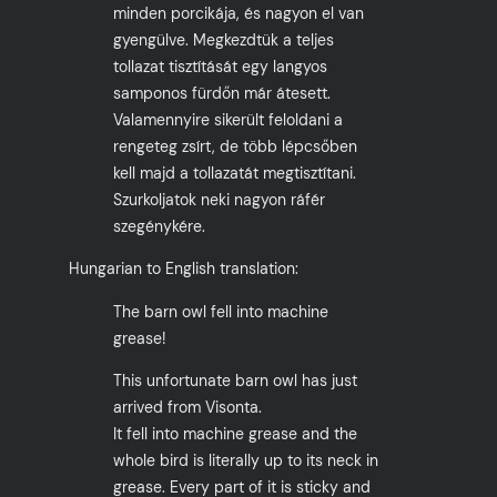
minden porcikája, és nagyon el van
gyengülve. Megkezdtük a teljes
tollazat tisztítását egy langyos
samponos fürdőn már átesett.
Valamennyire sikerült feloldani a
rengeteg zsírt, de több lépcsőben
kell majd a tollazatát megtisztítani.
Szurkoljatok neki nagyon ráfér
szegénykére.
Hungarian to English translation:
The barn owl fell into machine
grease!
This unfortunate barn owl has just
arrived from Visonta.
It fell into machine grease and the
whole bird is literally up to its neck in
grease. Every part of it is sticky and