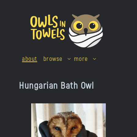
Skip
to
content
about
browse
more
Hungarian Bath Owl